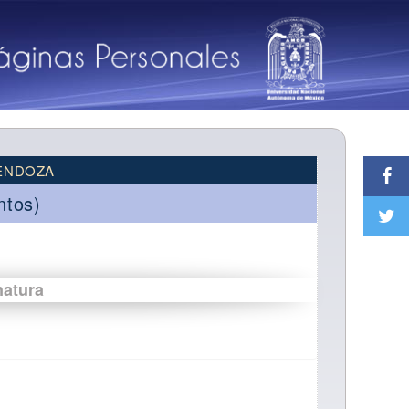
MENDOZA
ntos)
natura