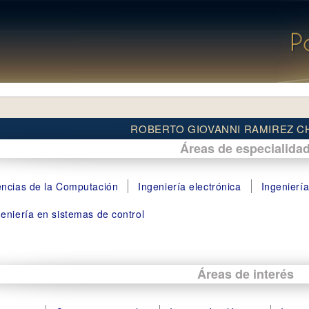
ROBERTO GIOVANNI RAMIREZ C
Áreas de especialida
encias de la Computación
Ingeniería electrónica
Ingenierí
geniería en sistemas de control
Áreas de interés