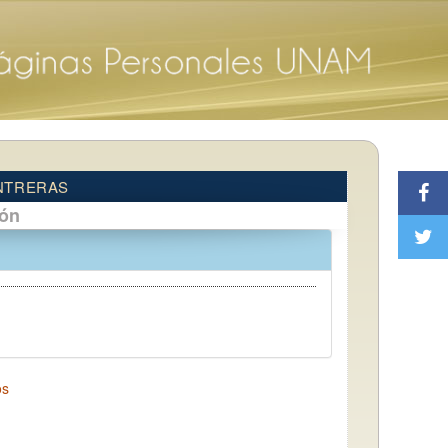
NTRERAS
ión
os