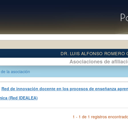
DR. LUIS ALFONSO ROMERO
Asociaciones de afiliac
de la asociación
Red de innovación docente en los procesos de enseñanza aprendiz
ica (Red IDEALEA)
1 - 1 de 1 registros encontrad