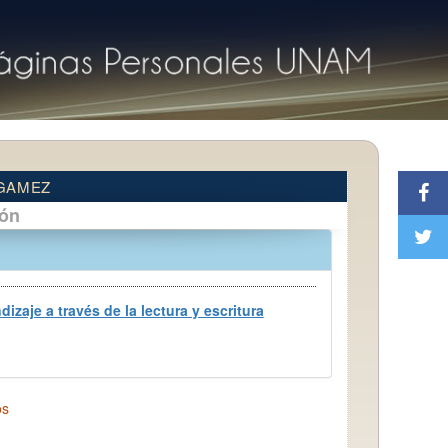
 GAMEZ
ión
aje a través de la lectura y escritura
os