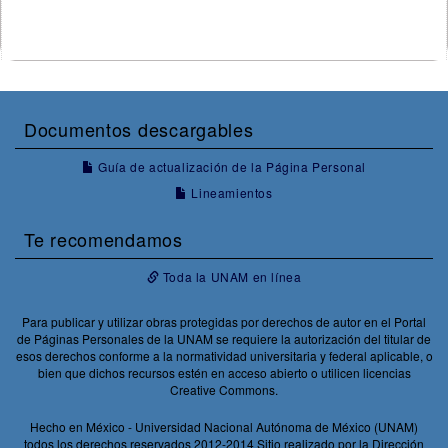
Documentos descargables
Guía de actualización de la Página Personal
Lineamientos
Te recomendamos
Toda la UNAM en línea
Para publicar y utilizar obras protegidas por derechos de autor en el Portal
de Páginas Personales de la UNAM se requiere la autorización del titular de
esos derechos conforme a la normatividad universitaria y federal aplicable, o
bien que dichos recursos estén en acceso abierto o utilicen licencias
Creative Commons.
Hecho en México - Universidad Nacional Autónoma de México (UNAM)
todos los derechos reservados 2012-2014 Sitio realizado por la Dirección