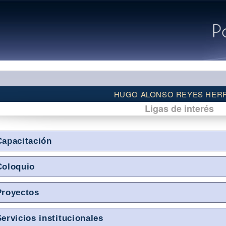
HUGO ALONSO REYES HER
Ligas de interés
Capacitación
Coloquio
Proyectos
Servicios institucionales