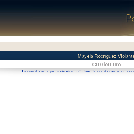
Mayela Rodríguez Violant
Currículum
En caso de que no pueda visualizar correctamente este documento es necesar